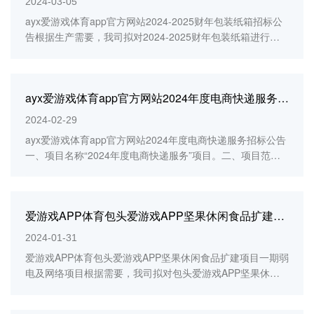
2024-03-05
ayx爱游戏体育app官方网站2024-2025财年包装纸箱招标公
告根据生产需要，我司拟对2024-2025财年包装纸箱进行招
标。欢迎有意向的投标人报名参加本次招标，我...
ayx爱游戏体育app官方网站2024年度电商快递服务招标公告
2024-02-29
ayx爱游戏体育app官方网站2024年度电商快递服务招标公告
一、项目名称“2024年度电商快递服务”项目。二、项目范围/
区域安徽合肥至全国各地的快递运输服务，服务周...
爱游戏APP体育包头爱游戏APP坚果休闲食品扩建项目一期弱电及网络项目
2024-01-31
爱游戏APP体育包头爱游戏APP坚果休闲食品扩建项目一期弱
电及网络项目根据需要，我司拟对包头爱游戏APP坚果休闲
食品扩建项目一期弱电及网络项目弱电及网络项目进行招
标。欢迎有意向的投标人...