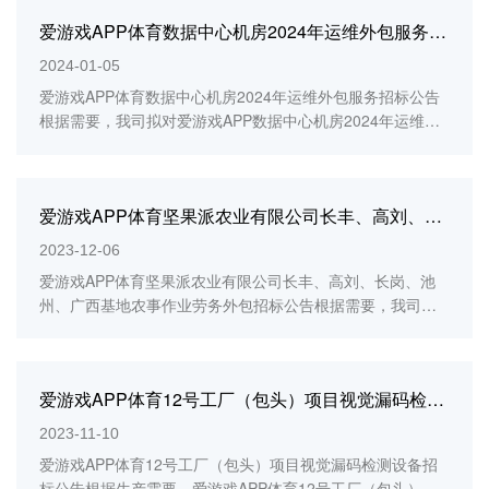
爱游戏APP体育数据中心机房2024年运维外包服务招标公告
2024-01-05
爱游戏APP体育数据中心机房2024年运维外包服务招标公告
根据需要，我司拟对爱游戏APP数据中心机房2024年运维外
包服务进行招标。欢迎有意向的投标人报名参加本次招标，
我公司...
爱游戏APP体育坚果派农业有限公司长丰、高刘、长岗、池州、广西基地...
2023-12-06
爱游戏APP体育坚果派农业有限公司长丰、高刘、长岗、池
州、广西基地农事作业劳务外包招标公告根据需要，我司拟
对坚果种植基地所需的农事作业劳务外包进行招标。欢迎有
意向的投标...
爱游戏APP体育12号工厂（包头）项目视觉漏码检测设备招标公告
2023-11-10
爱游戏APP体育12号工厂（包头）项目视觉漏码检测设备招
标公告根据生产需要，爱游戏APP体育12号工厂（包头）项